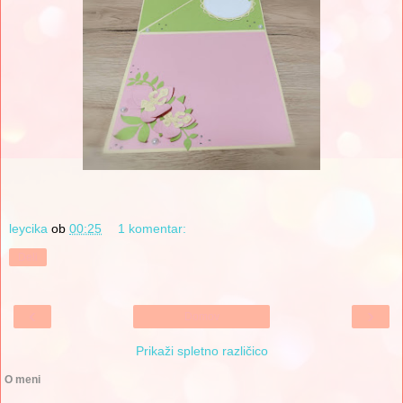
leycika
ob
00:25
1 komentar:
Deli
‹
›
Domov
Prikaži spletno različico
O meni