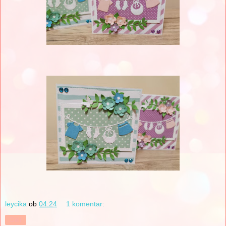
leycika
ob
04:24
1 komentar:
Deli